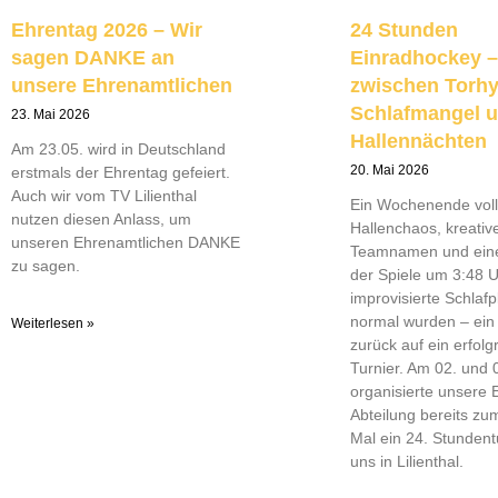
Ehrentag 2026 – Wir
24 Stunden
sagen DANKE an
Einradhockey –
unsere Ehrenamtlichen
zwischen Torh
Schlafmangel 
23. Mai 2026
Hallennächten
Am 23.05. wird in Deutschland
20. Mai 2026
erstmals der Ehrentag gefeiert.
Auch wir vom TV Lilienthal
Ein Wochenende voll
nutzen diesen Anlass, um
Hallenchaos, kreativ
unseren Ehrenamtlichen DANKE
Teamnamen und einer
zu sagen.
der Spiele um 3:48 
improvisierte Schlafpl
normal wurden – ein 
Weiterlesen »
zurück auf ein erfolg
Turnier. Am 02. und 
organisierte unsere 
Abteilung bereits zum
Mal ein 24. Stundent
uns in Lilienthal.