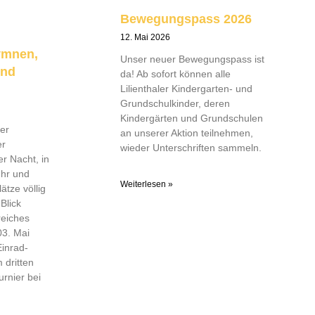
Bewegungspass 2026
12. Mai 2026
ymnen,
Unser neuer Bewegungspass ist
und
da! Ab sofort können alle
Lilienthaler Kindergarten- und
Grundschulkinder, deren
Kindergärten und Grundschulen
er
an unserer Aktion teilnehmen,
er
wieder Unterschriften sammeln.
 Nacht, in
Uhr und
Weiterlesen »
ätze völlig
Blick
reiches
03. Mai
Einrad-
 dritten
urnier bei