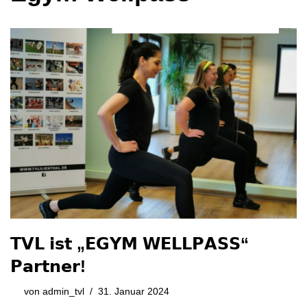
𝗧𝗩𝗟 𝗶𝘀𝘁 „𝗘𝗚𝗬𝗠 𝗪𝗘𝗟𝗟𝗣𝗔𝗦𝗦“
𝗣𝗮𝗿𝘁𝗻𝗲𝗿!
von
admin_tvl
31. Januar 2024