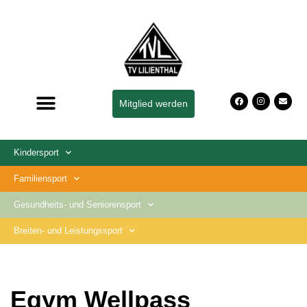
Zum
Inhalt
springen
Mitglied werden
Kindersport
Familiensport
Gesundheits- und Seniorensport
Breiten- und Leistungssport
Egym Wellpass